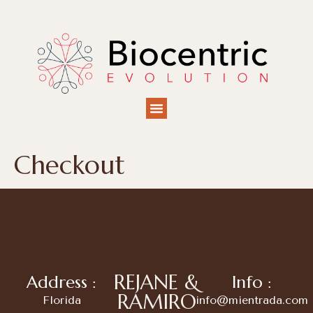
Checkout
REJANE &
Address :
Info :
RAMIRO
Florida
info@mientrada.com